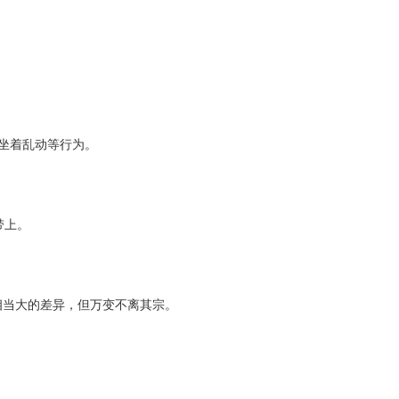
，坐着乱动等行为。
带上。
相当大的差异，但万变不离其宗。